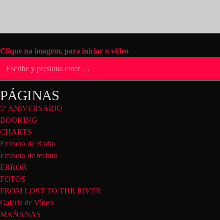
Clique na imagem, para iniciar o vídeo
PÁGINAS
5º ANIVERSARIO
BOOKING
CHARTS
Emisora de Radio
Emisora de techno
ERROR
FOTOS
FROM LOST TO THE RIVER
Galeria de Vídeo
MAÑANAS