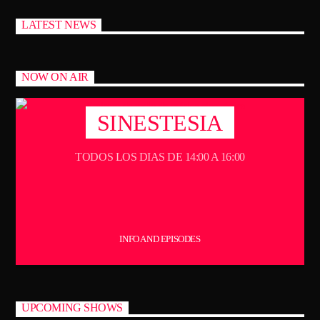
CANCIÓN ACTUAL
TÍTULO
LATEST NEWS
ARTISTA
NOW ON AIR
TECHNO ROOM RADIO
SINESTESIA
TODOS LOS DIAS DE 14:00 A 16:00
TECHNO ROOM RADIO
INFO AND EPISODES
UPCOMING SHOWS