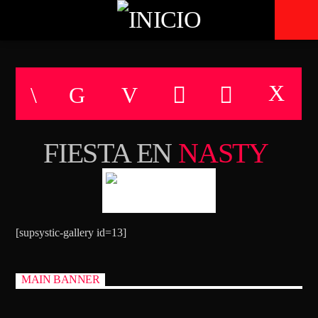
TECHNO ROOM RADIO
ON AIR
FIESTA EN
NASTY
[supsystic-gallery id=13]
MAIN BANNER