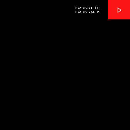
LOADING TITLE
LOADING ARTIST
ADIO
TECHNO ROOM RADIO