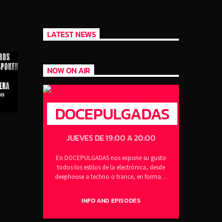
LATEST NEWS
NOW ON AIR
DOCEPULGADAS
JUEVES DE 19:00 A 20:00
En DOCEPULGADAS nos expone su gusto
todos los estilos de la electrónica, desde
deephouse a techno o trance, en formato
sesión y siempre en el formato físico por
excelencia. Larga vida al vinilo.
INFO AND EPISODES