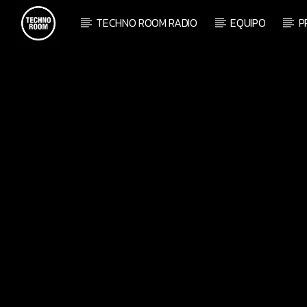
TECHNO ROOM RADIO
EQUIPO
P
CANCIÓN
TECHNO ROO
TÍTU
M RADIO
ARTIST
ON AIR