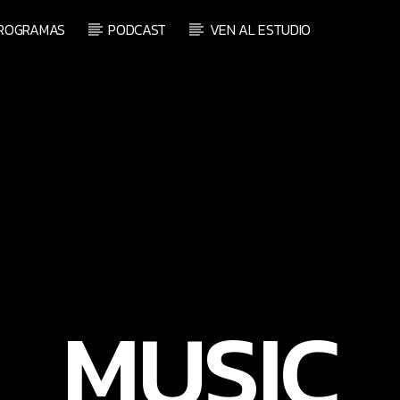
ROGRAMAS
PODCAST
VEN AL ESTUDIO
RADIO ON LINE
 ACTUAL
TECHNO ROOM R
LO
A
MUSIC