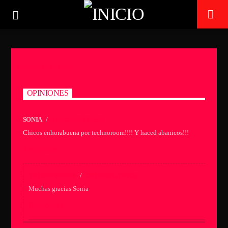
techno-room-shop
TECHNO ROOM RADIO
ON AIR
OPINIONES
SONIA /
27/11/2020, (23:50)
Chicos enhorabuena por technoroom!!!! Y haced abanicos!!!
Responder
TECHNOROOM
/
28/11/2020, (11:05)
Muchas gracias Sonia
Responder