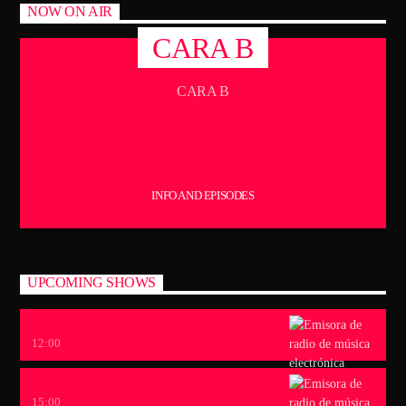
CANCIÓN ACTUAL
NOW ON AIR
TÍTULO
CARA B
ARTISTA
CARA B
TECHNO ROOM RADIO
INFO AND EPISODES
TECHNO ROOM RADIO
UPCOMING SHOWS
LOVERS
12:00
SINESTESIA
15:00