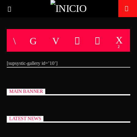
TECHNO ROOM RADIO
2
ON AIR
[supsystic-gallery id=’10’]
MAIN BANNER
LATEST NEWS