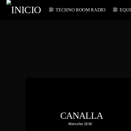
TECHNO ROOM RADIO
EQUI
CANCIÓN
TECHNO ROO
TÍTU
M RADIO
ARTIST
ON AIR
CANALLA
Miercoles 20:00