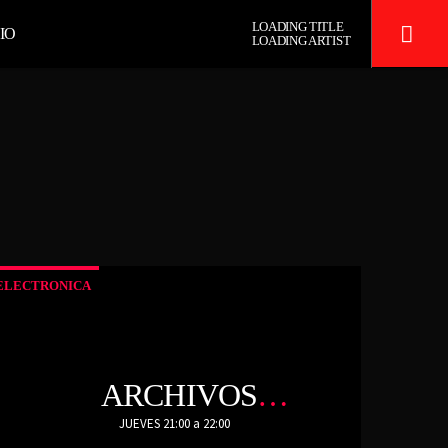
LOADING TITLE
IO
LOADING ARTIST
ADIO
TECHNO ROOM RADIO
ELECTRONICA
ARCHIVOS
ALEATORIOS
JUEVES 21:00 a 22:00