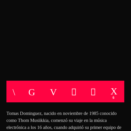
CANCIÓN ACTUAL
TÍTULO
ARTISTA
EL LABORATORIO DEL RITMO
MARTES 21:00 A 22:00
TECHNO ROOM RADIO
TECHNO ROOM RADIO
6
Tomas Dominguez, nacido en noviembre de 1985 conocido
como Thom Musiikkia, comenzó su viaje en la música
electrónica a los 16 años, cuando adquirió su primer equipo de