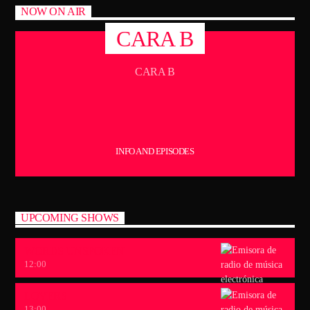
NOW ON AIR
CARA B
CARA B
INFO AND EPISODES
UPCOMING SHOWS
WORDS UNSPOKEN
12:00
LOVERS
13:00