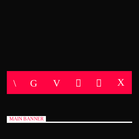
CANCIÓN ACTUAL
SONOLUMINISCENCIA
TÍTULO
MARTES 22:00 a 23:00
ARTISTA
TECHNO ROOM RADIO
TECHNO ROOM RADIO
MAIN BANNER