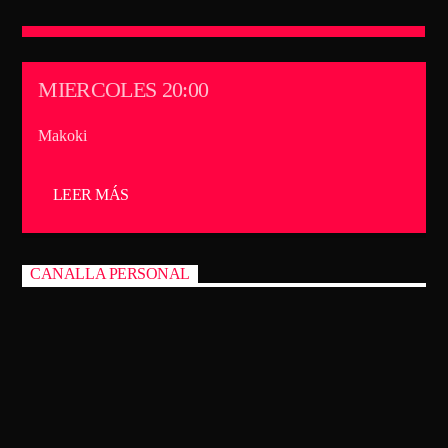
CANCIÓN ACTUAL
TÍTULO
ARTISTA
MIERCOLES 20:00
Makoki
TECHNO ROOM RADIO
LEER MÁS
TECHNO ROOM RADIO
CANALLA PERSONAL
MAKOKI